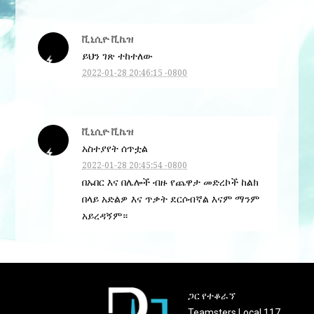
ቪኒሲዮ ቪኬዝ
ይህን ገጽ ተከተለው
2022-01-28 20:46:15 -0800
ቪኒሲዮ ቪኬዝ
አስተያየት ሰጥቷል
2022-01-28 20:45:54 -0800
በኡበር እና በሌሎች ብዙ የጨዋታ መድረኮች ከልክ
በላይ አድልዎ እና ጥቃት ደርሶብኛል እናም ማንም
አይረዳኝም።
ጋር የተቆራኘ
Teamsters Local 117