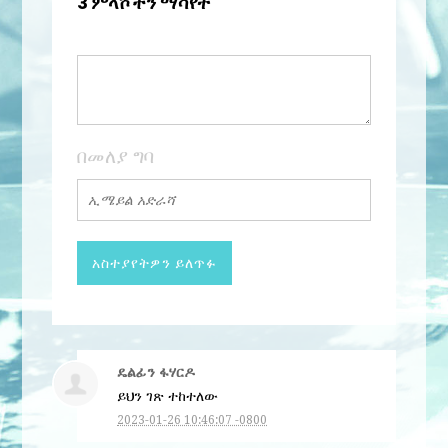
3 ምላሾችን ማሳየት
በመለያ ግባ
ዴልፊን ፋሃርዶ
ይህን ገጽ ተከተለው
2023-01-26 10:46:07 -0800