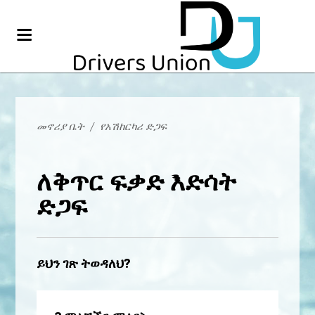
መኖሪያ ቤት
/
የአሽከርካሪ ድጋፍ
ለቅጥር ፍቃድ እድሳት
ድጋፍ
ይህን ገጽ ትወዳለህ?