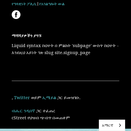
የግላዊነት ፖሊሲ
|
የአገልግሎት ውል
ማሻሻያዎችን ያግኙ
Liquid syntax ስህተት በ ምልክት 'subpage' ውስጥ ስህተት -
እንደዚህ አይነት ገጽ slug site.signup_page
,
Twitter
ወይም
ኢሜይል
ጋር ይመዝገቡ.
ብሔር ንዲበኛ
ጋር ተፈጠረ
cStreet የህዝብ ጭብጥ
በመጠቀም
አማርኛ