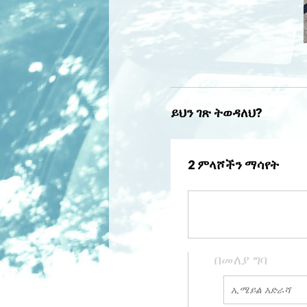
ይህን ገጽ ትወዳለህ?
2 ምላሾችን ማሳየት
በመለያ ግባ