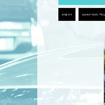
አባል ሁን
አቤቱታ፡ የአየር ማ