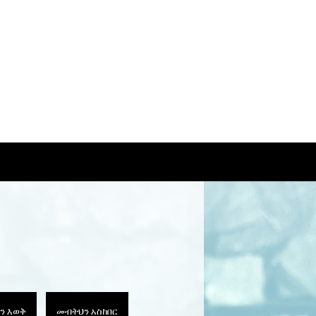
ን እወቅ
መብትህን አስከበር