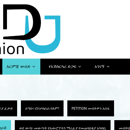
እርምጃ ውሰድ
የአሽከርካሪ ድጋፍ
አገናኝ
ክፍያ ፈቃድ
ይግቡ፡ ሮቦታክሲስ የለም!
PETITION መብትዎን አሰፋ
ገደቦች
ወደ ውጭ መውጣት የአውሮፕላን ማረፊያ የመጠባበቂያ አካባቢ
መብትህ