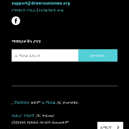
support@driversunionwa.org
የግላዊነት ፖሊሲ
|
የአገልግሎት ውል
ማሻሻያዎችን ያግኙ
,
Twitter
ወይም
ኢሜይል
ጋር ይመዝገቡ.
ብሔር ንዲበኛ
ጋር ተፈጠረ
cStreet የህዝብ ጭብጥ
በመጠቀም
አማርኛ