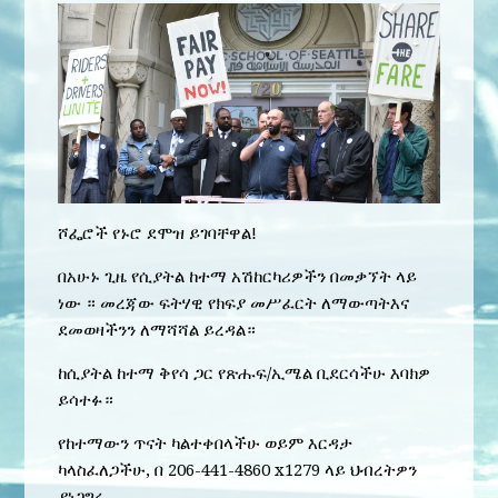
ሾፌሮች የኑሮ ደሞዝ ይገባቸዋል!
በአሁኑ ጊዜ የሲያትል ከተማ አሽከርካሪዎችን በመቃኘት ላይ
ነው ። መረጃው ፍትሃዊ የክፍያ መሥፈርት ለማውጣትእና
ደመወዛችንን ለማሻሻል ይረዳል።
ከሲያትል ከተማ ቅየሳ ጋር የጽሑፍ/ኢሜል ቢደርሳችሁ እባክዎ
ይሳተፉ።
የከተማውን ጥናት ካልተቀበላችሁ ወይም እርዳታ
ካላስፈለጋችሁ, በ 206-441-4860 x1279 ላይ ህብረትዎን
ያነጋግሩ.