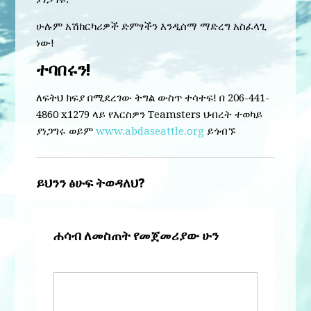
ሁሉም አሽከርካሪዎች ድምፃችን እንዲሰማ ማድረግ አስፈላጊ
ነው!
ተባበሩን!
ለፍትህ ክፍያ በሚደረገው ትግል ውስጥ ተሳተፍ! በ 206-441-
4860 x1279 ላይ የእርስዎን Teamsters ህብረት ተወካይ
ያነጋግሩ ወይም
www.abdaseattle.org
ይጎብኙ
ይህንን ፅሁፍ ትወዳለህ?
ሐሳብ ለመስጠት የመጀመሪያው ሁን