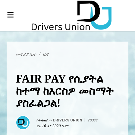
መኖሪያ ቤት
/
ዜና
FAIR PAY የሲያትል
ከተማ ከእርስዎ መስማት
ያስፈልጋል!
የተለጠፈው
DRIVERS UNION
|
283sc
ጥር 16 ቀን 2020 ዓ.ም