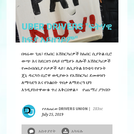
UBER DRIVERS "ፍትሃዊ
ክፍያ አይዘገይም"
በዛሬው ጊዜ፣ የኡበር አሽከርካሪዎች ከኡበር ሲያትል ቢሮ
ውጭ እና ከደርዘን በላይ በሚሆኑ ሌሎች አሽከርካሪዎች
የመሰብሰቢያ ቦታዎች ላይ፣ ለሲያትል ከንቲባ የሆኑት
ጄኒ ዱርካን ቢሮዋ ወዲያውኑ የአሽከርካሪ ደመወዝን
ለማሳደግ እና የጉልበት ጥበቃ ለማድረግ ህግ
እንዲያስተዋውቁ ጥሪ አቅርበዋል።
ተጨማሪ ያንብቡ
የተለጠፈው
DRIVERS UNION
|
283sc
July 25, 2019
አስተያየት
አካፍሉ