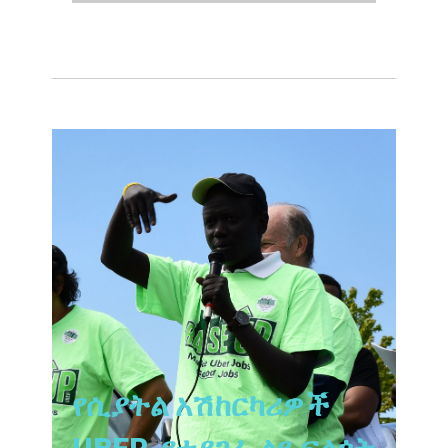
የሲያትል አሽከርካሪዎች