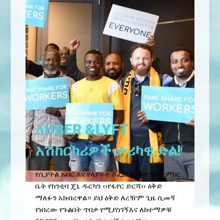
ለUBER &LYFT
አሽከርካሪዎች ታሪካዊ ድል!
የሲያትል ኡበር እና የላይፍት ሾፌሮች የከተማው ምክር
ቤት የከንቲባ ጄኒ ዱርካን ‹‹የፋየር ድርሻ›› ዕቅድ
ማለፉን አክብረዋል። ይህ ዕቅድ ለረዥም ጊዜ ሲመኝ
የነበረው የጉልበት ጥበቃ የሚያስገኝእና ለከተማዎቹ