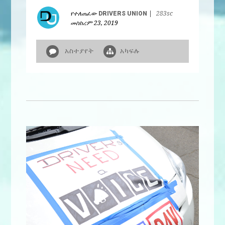
የተለጠፈው
DRIVERS UNION
|
283sc
መስከረም 23, 2019
አስተያየት
አካፍሉ