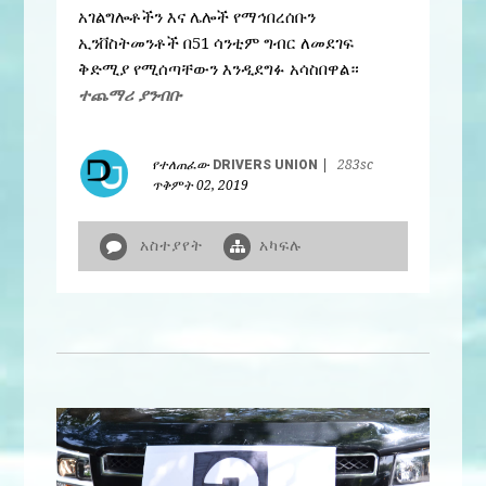
አገልግሎቶችን እና ሌሎች የማኅበረሰቡን
ኢንቨስትመንቶች በ51 ሳንቲም ግብር ለመደገፍ
ቅድሚያ የሚሰጣቸውን እንዲደግፉ አሳስበዋል።
ተጨማሪ ያንብቡ
የተለጠፈው
DRIVERS UNION
|
283sc
ጥቅምት 02, 2019
አስተያየት
አካፍሉ