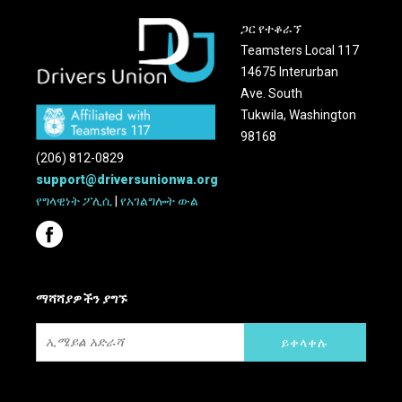
ጋር የተቆራኘ
Teamsters Local 117
14675 Interurban
Ave. South
Tukwila, Washington
98168
(206) 812-0829
support@driversunionwa.org
የግላዊነት ፖሊሲ
|
የአገልግሎት ውል
ማሻሻያዎችን ያግኙ