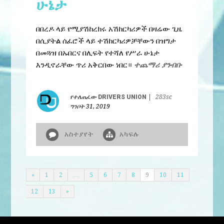
ሁኔታ
በበረዶ ላይ የሚያሽከረክሩ አሽከርካሪዎች በዛሬው ጊዜ
በሲያትል ሰፈሮች ላይ ተሽከርካሪዎቻቸውን በዝግታ
በመጓዝ በኡበርና በሊፍት የተሻለ የሥራ ሁኔታ
እንዲኖራቸው ጥሪ አቅርበው ነበር።
ተጨማሪ ያንብቡ
የተለጠፈው
DRIVERS UNION
|
283sc
ግንቦት 31, 2019
አስተያየት
አካፍሉ
«
1
2
…
5
6
7
8
9
10
11
12
13
»