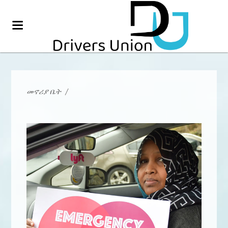
መኖሪያ ቤት
/