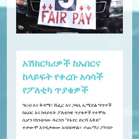
አሽከርካሪዎች ከኡበርና
ከላይፍት የቀረቡ አሳሳች
የፖለቲካ ጥያቄዎች
ዓርብ እና ቅዳሜ፣ ሹፌር እና ጋላቢ ኢሜይል ሣጥኖች
ከኡበር እና ከላይፍት ፖለቲካዊ ጥያቄዎች የተሞሉ
ሲሆን የከንቲባው ዱርካን "የፋየር ድርሻ እቅድ"
ተቃውሞ እንዲቃወሙ አሳስበዋል።
ተጨማሪ ያንብቡ