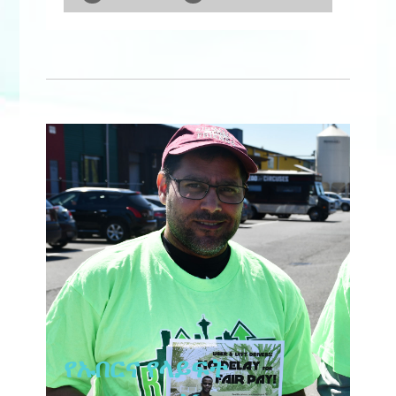
የኡበርና የላይፍት