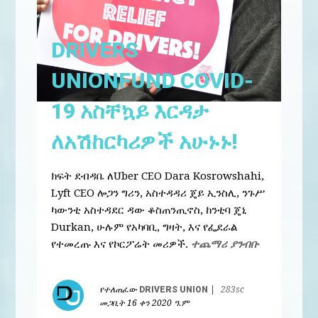
DRIVERS
UNIONFUND COVID-
19 አስቸኳይ እርዳታ
ለአሽከርካሪዎች አሁኑኑ!
ክፍት ደብዳቤ ለUber CEO Dara Kosrowshahi,
Lyft CEO ሎጋን ግሪን, አስተዳዳሪ ጄይ ኢንስሊ, ንጉሥ
ካውንቲ አስተዳደር ዳው ቆስጠንጢኖስ, ከንቲባ ጄኒ
Durkan, ሁሉም የአካባቢ, ግዛት, እና የፌደራል
የተመረጡ እና የኮርፖሬት መሪዎች.
ተጨማሪ ያንብቡ
የተለጠፈው
DRIVERS UNION
|
283sc
መጋቢት 16 ቀን 2020 ዓ.ም