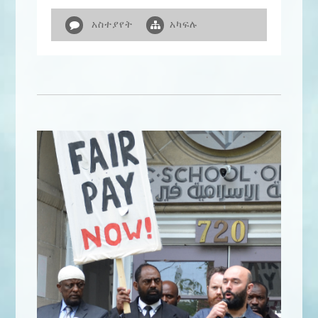
አስተያየት
አካፍሉ