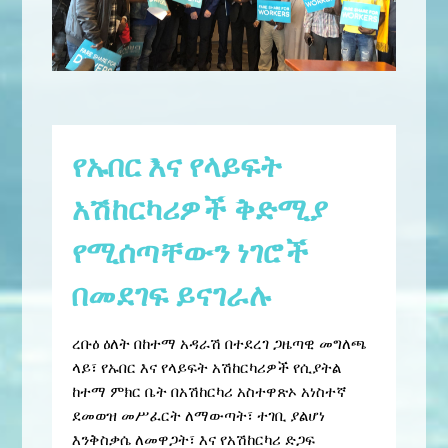
የኡበር እና የላይፍት
አሽከርካሪዎች ቅድሚያ
የሚሰጣቸውን ነገሮች
በመደገፍ ይናገራሉ
ረቡዕ ዕለት በከተማ አዳራሽ በተደረገ ጋዜጣዊ መግለጫ
ላይ፣ የኡበር እና የላይፍት አሽከርካሪዎች የሲያትል
ከተማ ምክር ቤት በአሽከርካሪ አስተዋጽኦ አነስተኛ
ደመወዝ መሥፈርት ለማውጣት፣ ተገቢ ያልሆነ
እንቅስቃሴ ለመዋጋት፣ እና የአሽከርካሪ ድጋፍ