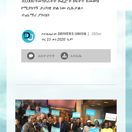
30,000 የመንሸራተት ሹፌሮች ከፍተኛ ደመወዝ
የሚያስገኝ ታሪካዊ ድል ነው ሲሉታል።
ተጨማሪ ያንብቡ
የተለጠፈው
DRIVERS UNION
|
283sc
ጥር 15 ቀን 2020 ዓ.ም
አስተያየት
አካፍሉ