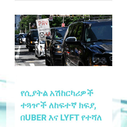
የሲያትል አሽከርካሪዎች
ተጓዦች ለከፍተኛ ክፍያ,
በUBER እና LYFT የተሻለ