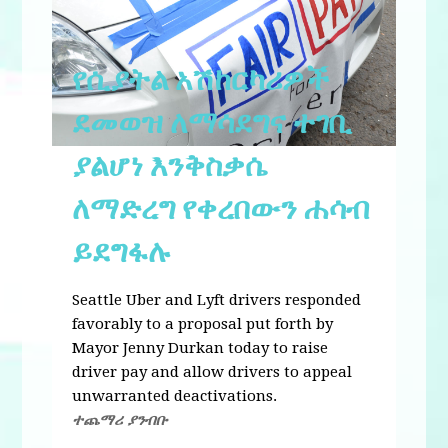
የሲያትል አሽከርካሪዎች
ደመወዝ ለማሳደግና ተገቢ
ያልሆነ እንቅስቃሴ
ለማድረግ የቀረበውን ሐሳብ
ይደግፋሉ
Seattle Uber and Lyft drivers responded
favorably to a proposal put forth by
Mayor Jenny Durkan today to raise
driver pay and allow drivers to appeal
unwarranted deactivations.
ተጨማሪ ያንብቡ