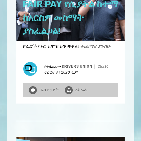
FAIR PAY የሲያትል ከተማ
ከእርስዎ መስማት
ያስፈልጋል!
ሾፌሮች የኑሮ ደሞዝ ይገባቸዋል!
ተጨማሪ ያንብቡ
የተለጠፈው
DRIVERS UNION
|
283sc
ጥር 16 ቀን 2020 ዓ.ም
አስተያየት
አካፍሉ