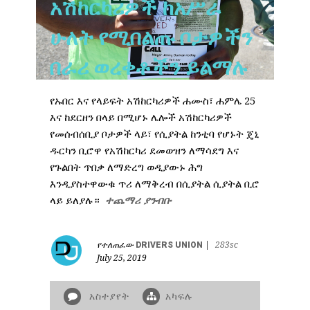
አሽከርካሪዎች ከአሥራ
ሁለት የሚበልጡ ቦታዎችን
በራሪ ወረቀቶችን ይልማሉ
የኡበር እና የላይፍት አሽከርካሪዎች ሐሙስ፣ ሐምሌ 25
እና ከደርዘን በላይ በሚሆኑ ሌሎች አሽከርካሪዎች
የመሰብሰቢያ ቦታዎች ላይ፣ የሲያትል ከንቲባ የሆኑት ጄኒ
ዱርካን ቢሮዋ የአሽከርካሪ ደመወዝን ለማሳደግ እና
የጉልበት ጥበቃ ለማድረግ ወዲያውኑ ሕግ
እንዲያስተዋውቁ ጥሪ ለማቅረብ በሲያትል ሲያትል ቢሮ
ላይ ይለያሉ።
ተጨማሪ ያንብቡ
የተለጠፈው
DRIVERS UNION
|
283sc
July 25, 2019
አስተያየት
አካፍሉ