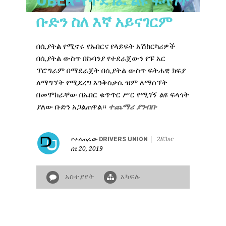
UBER-የተደገፈ ልዩ ፍላጎት
ቡድን ስለ እኛ አይናገርም
በሲያትል የሚኖሩ የኡበርና የላይፍት አሽከርካሪዎች
በሲያትል ውስጥ በኩባንያ የተደራጀውን የፑ አር
ፕሮግራም በማደራጀት በሲያትል ውስጥ ፍትሐዊ ክፍያ
ለማግኘት የሚደረግ እንቅስቃሴ ዝም ለማሰኘት
በመሞከራቸው በኡበር ቁጥጥር ሥር የሚገኝ ልዩ ፍላጎት
ያለው ቡድን አጋልጠዋል።
ተጨማሪ ያንብቡ
የተለጠፈው
DRIVERS UNION
|
283sc
ሰኔ 20, 2019
አስተያየት
አካፍሉ