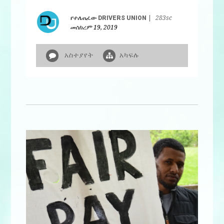
የተለጠፈው
DRIVERS UNION
|
283sc
መስከረም 19, 2019
አስተያየት
አካፍሉ